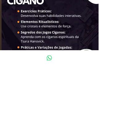
Aula ministrada pelo líder
espiritual da casa
Cristiano Hanovick
Compre agora